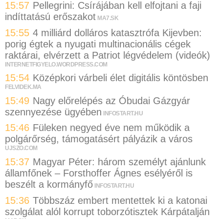
15:57
Pellegrini: Csírájában kell elfojtani a faji
indíttatású erőszakot
MA7.SK
15:55
4 milliárd dolláros katasztrófa Kijevben:
porig égtek a nyugati multinacionális cégek
raktárai, elvérzett a Patriot légvédelem (videók)
INTERNETFIGYELO.WORDPRESS.COM
15:54
Középkori várbeli élet digitális köntösben
FELVIDEK.MA
15:49
Nagy előrelépés az Óbudai Gázgyár
szennyezése ügyében
INFOSTART.HU
15:46
Füleken negyed éve nem működik a
polgárőrség, támogatásért pályázik a város
UJSZO.COM
15:37
Magyar Péter: három személyt ajánlunk
államfőnek – Forsthoffer Ágnes esélyéről is
beszélt a kormányfő
INFOSTART.HU
15:36
Többszáz embert mentettek ki a katonai
szolgálat alól korrupt toborzótisztek Kárpátalján