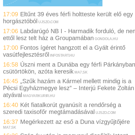
17:09
Eltűnt 39 éves férfi holtteste került elő egy
horgásztóból
UJSZO.COM
17:06
Labdarúgó NB I - Harmadik forduló, de ne
ettől lesz telt ház a Groupamában
GONDOLA.HU
17:00
Fontos ígéret hangzott el a Gyált érintő
vasútfejlesztésről
INFOSTART.HU
16:58
Úszni ment a Dunába egy férfi Párkányba
csütörtökön, azóta keresik
MA7.SK
16:45
„Szűk hazám a Kármel mellett mindig is a
Pécsi Egyházmegye lesz” – Interjú Fekete Zoltán
atyával
MAGYARKURIR.HU
16:40
Két fiatalkorút gyanúsít a rendőrség a
szeredi taxisofőr megtámadásával
UJSZO.COM
16:37
Megérkezett az eső a Duna vízgyűjtőjére
MA7.SK