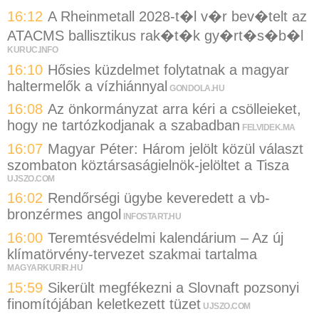
16:12
A Rheinmetall 2028-t�l v�r bev�telt az
ATACMS ballisztikus rak�t�k gy�rt�s�b�l
KURUC.INFO
16:10
Hősies küzdelmet folytatnak a magyar
haltermelők a vízhiánnyal
GONDOLA.HU
16:08
Az önkormányzat arra kéri a csölleieket,
hogy ne tartózkodjanak a szabadban
FELVIDEK.MA
16:07
Magyar Péter: Három jelölt közül választ
szombaton köztársaságielnök-jelöltet a Tisza
UJSZO.COM
16:02
Rendőrségi ügybe keveredett a vb-
bronzérmes angol
INFOSTART.HU
16:00
Teremtésvédelmi kalendárium – Az új
klímatörvény-tervezet szakmai tartalma
MAGYARKURIR.HU
15:59
Sikerült megfékezni a Slovnaft pozsonyi
finomítójában keletkezett tüzet
UJSZO.COM