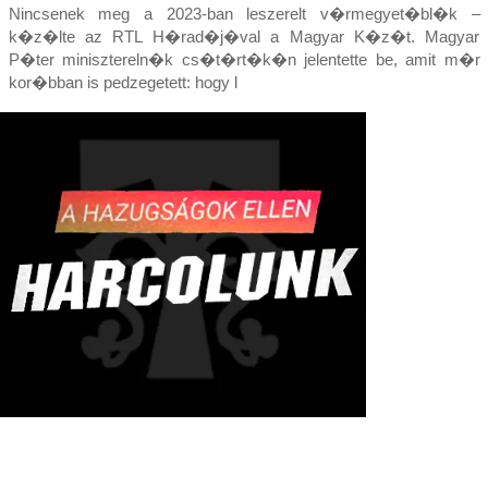
Nincsenek meg a 2023-ban leszerelt v�rmegyet�bl�k –
k�z�lte az RTL H�rad�j�val a Magyar K�z�t. Magyar
P�ter minisztereln�k cs�t�rt�k�n jelentette be, amit m�r
kor�bban is pedzegetett: hogy l