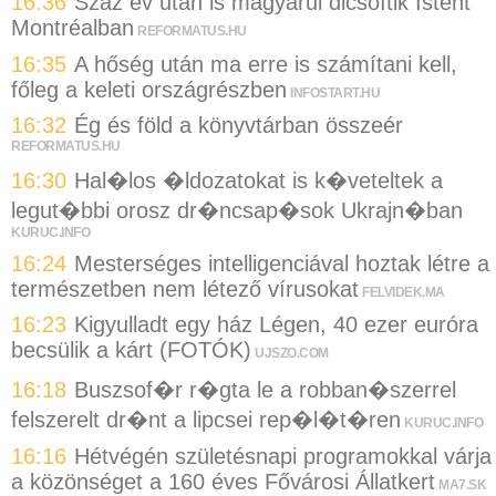
16:36
Száz év után is magyarul dicsőítik Istent
Montréalban
REFORMATUS.HU
16:35
A hőség után ma erre is számítani kell,
főleg a keleti országrészben
INFOSTART.HU
16:32
Ég és föld a könyvtárban összeér
REFORMATUS.HU
16:30
Hal�los �ldozatokat is k�veteltek a
legut�bbi orosz dr�ncsap�sok Ukrajn�ban
KURUC.INFO
16:24
Mesterséges intelligenciával hoztak létre a
természetben nem létező vírusokat
FELVIDEK.MA
16:23
Kigyulladt egy ház Légen, 40 ezer euróra
becsülik a kárt (FOTÓK)
UJSZO.COM
16:18
Buszsof�r r�gta le a robban�szerrel
felszerelt dr�nt a lipcsei rep�l�t�ren
KURUC.INFO
16:16
Hétvégén születésnapi programokkal várja
a közönséget a 160 éves Fővárosi Állatkert
MA7.SK