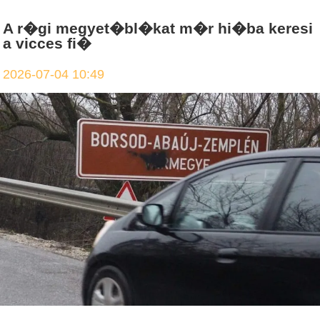
A r�gi megyet�bl�kat m�r hi�ba keresi
a vicces fi�
2026-07-04 10:49