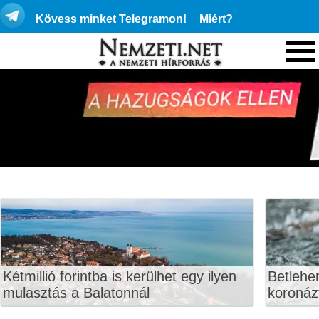
Kövess minket Telegramon!
Miért?
Kétmillió forintba is kerülhet egy ilyen
Betlehe
mulasztás a Balatonnál
koronáz