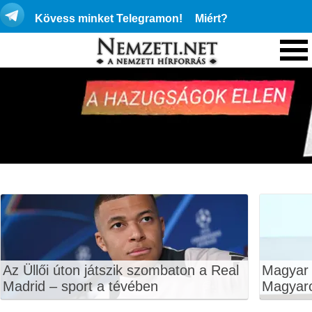
Kövess minket Telegramon!
Miért?
Az Üllői úton játszik szombaton a Real
Magyar P
Madrid – sport a tévében
Magyar