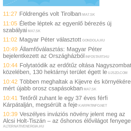
11:27
Földrengés volt Tirolban
MA7.SK
11:05
Életbe léptek az egyenlő bérezés új
szabályai
MA7.SK
11:02
Magyar Péter választott
GONDOLA.HU
10:49
Államfőválasztás: Magyar Péter
bejelentkezett az Országházból
INFOSTART.HU
10:44
Folytatódik az erdőtűz oltása Nagyszomba
közelében, 130 hektárnyi terület égett le
UJSZO.COM
10:42
Többen meghaltak a Kijevre és környékére
mért újabb orosz csapásokban
MA7.SK
10:41
Tetőről zuhant le egy 37 éves férfi
Kárpátalján, megsérült a feje
KARPATINFO.NET
10:39
Veszélyes inváziós növény jelent meg az
Alcsi Holt-Tiszán – az őshonos élővilágot fenyege
ALTERNATIVENERGIA.HU