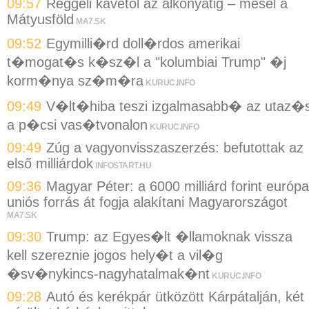
09:57
Reggeli kávétól az alkonyatig – mesél a
Mátyusföld
MA7.SK
09:52
Egymilli�rd doll�rdos amerikai
t�mogat�s k�sz�l a "kolumbiai Trump" �j
korm�nya sz�m�ra
KURUC.INFO
09:49
V�lt�hiba teszi izgalmasabb� az utaz�s
a p�csi vas�tvonalon
KURUC.INFO
09:49
Zúg a vagyonvisszaszerzés: befutottak az
első milliárdok
INFOSTART.HU
09:36
Magyar Péter: a 6000 milliárd forint európa
uniós forrás át fogja alakítani Magyarországot
MA7.SK
09:30
Trump: az Egyes�lt �llamoknak vissza
kell szereznie jogos hely�t a vil�g
�sv�nykincs-nagyhatalmak�nt
KURUC.INFO
09:28
Autó és kerékpár ütközött Kárpátalján, két