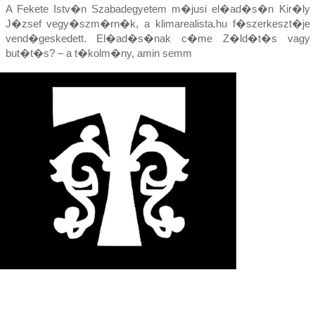
A Fekete Istv�n Szabadegyetem m�jusi el�ad�s�n Kir�ly
J�zsef vegy�szm�rn�k, a klimarealista.hu f�szerkeszt�je
vend�geskedett. El�ad�s�nak c�me Z�ld�t�s vagy
but�t�s? – a t�kolm�ny, amin semm