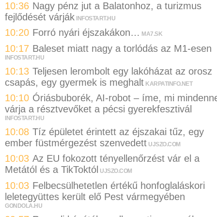
10:36
Nagy pénz jut a Balatonhoz, a turizmus
fejlődését várják
INFOSTART.HU
10:20
Forró nyári éjszakákon…
MA7.SK
10:17
Baleset miatt nagy a torlódás az M1-esen
INFOSTART.HU
10:13
Teljesen lerombolt egy lakóházat az orosz
csapás, egy gyermek is meghalt
KARPATINFO.NET
10:10
Óriásbuborék, AI-robot – íme, mi mindenne
várja a résztvevőket a pécsi gyerekfesztivál
INFOSTART.HU
10:08
Tíz épületet érintett az éjszakai tűz, egy
ember füstmérgezést szenvedett
UJSZO.COM
10:03
Az EU fokozott tényellenőrzést vár el a
Metától és a TikToktól
UJSZO.COM
10:03
Felbecsülhetetlen értékű honfoglaláskori
leletegyüttes került elő Pest vármegyében
GONDOLA.HU