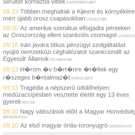
sérültet kórházba vittek
KARPATINFO.NET
09:23
Többen meghaltak a Kijevre és környékére
mért újabb orosz csapásokban
UJSZO.COM
09:20
Az amerikai szenátus elfogadta pénteken
az Oroszország elleni szankciós csomagot
UJSZO.C
09:16
Irán javára titkos pénzügyi szolgáltatást
nyújtó nemzetközi céghálózatot szankcionált az
Egyesült Államok
FELVIDEK.MA
09:13
H�rom �v b�rt�nre �t�ltek egy
r�szeges b�ntalmaz�t
KURUC.INFO
09:13
Tragédia a népszerű üdülőhelyen:
medúzacsípésben vesztette életét egy 13 éves
gyerek
MA7.SK
09:10
Nagy változások előtt a Magyar Honvédsé
INFOSTART.HU
09:10
Az első magyar óriás-toronyugró
GONDOLA.HU