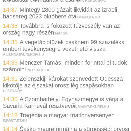
KURUC.INFO
14:37
Mintegy 2800 gázait likvidált az izraeli
hadsereg 2023 októbere óta
GONDOLA.HU
14:35
Továbbra is fokozott tűzveszély van az
ország nagy részén
MA7.SK
14:35
A vegetációtüzek csaknem 99 százaléka
emberi tevékenységre vezethető vissza
ALTERNATIVENERGIA.HU
14:33
Menczer Tamás: minden forinttal el tudok
számolni
INFOSTART.HU
14:31
Zelenszkij: károkat szenvedett Odessza
kikötője az éjszakai orosz légicsapásokban
UJSZO.COM
14:30
A Szombathelyi Egyházmegye is várja a
Savaria Karnevál résztvevőit
MAGYARKURIR.HU
14:18
Tragédia a magyar triatlonversenyen
INFOSTART.HU
14:14
Šaško megreformálná a sürgősségi orvosi