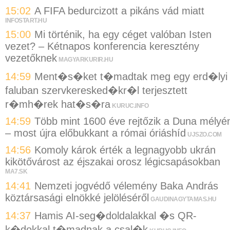
15:02
A FIFA bedurcizott a pikáns vád miatt
INFOSTART.HU
15:00
Mi történik, ha egy céget valóban Isten
vezet? – Kétnapos konferencia keresztény
vezetőknek
MAGYARKURIR.HU
14:59
Ment�s�ket t�madtak meg egy erd�lyi
faluban szervkeresked�kr�l terjesztett
r�mh�rek hat�s�ra
KURUC.INFO
14:59
Több mint 1600 éve rejtőzik a Duna mélyé
– most újra előbukkant a római óriáshíd
UJSZO.COM
14:56
Komoly károk érték a legnagyobb ukrán
kikötővárost az éjszakai orosz légicsapásokban
MA7.SK
14:41
Nemzeti jogvédő vélemény Baka András
köztársasági elnökké jelöléséről
GAUDINAGYTAMAS.HU
14:37
Hamis AI-seg�doldalakkal �s QR-
k�dokkal t�madnak a csal�k