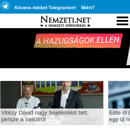
Kövess minket Telegramon!
Miért?
Vitézy Dávid nagy bejelentést tett,
Este dr
persze a vasútról
egy új r