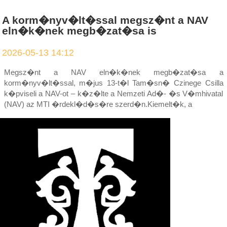
A korm�nyv�lt�ssal megsz�nt a NAV
eln�k�nek megb�zat�sa is
2026-05-13 14:12
Megsz�nt a NAV eln�k�nek megb�zat�sa a
korm�nyv�lt�ssal, m�jus 13-t�l Tam�sn� Czinege Csilla
k�pviseli a NAV-ot – k�z�lte a Nemzeti Ad�- �s V�mhivatal
(NAV) az MTI �rdekl�d�s�re szerd�n.Kiemelt�k, a