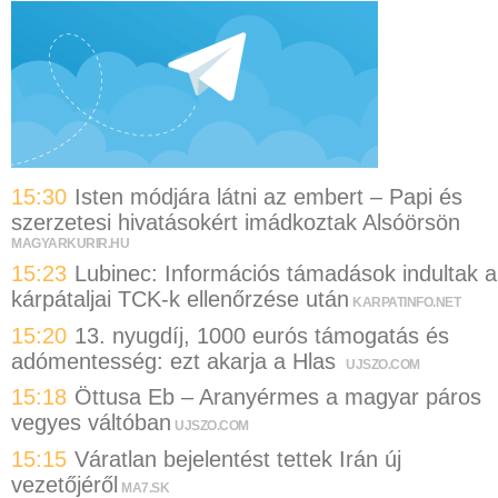
15:30
Isten módjára látni az embert – Papi és
szerzetesi hivatásokért imádkoztak Alsóörsön
MAGYARKURIR.HU
15:23
Lubinec: Információs támadások indultak a
kárpátaljai TCK-k ellenőrzése után
KARPATINFO.NET
15:20
13. nyugdíj, 1000 eurós támogatás és
adómentesség: ezt akarja a Hlas
UJSZO.COM
15:18
Öttusa Eb – Aranyérmes a magyar páros
vegyes váltóban
UJSZO.COM
15:15
Váratlan bejelentést tettek Irán új
vezetőjéről
MA7.SK