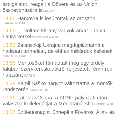
szolgálatot, reagált a Dôvera és az Union
összevonására is
MA7.SK
14:05
Harkovra is lesújtottak az oroszok
KARPATINFO.NET
14:00
„…voltam kislány vagyok árva” – Iancu
Laura versei
MAGYARKURIR.HU
13:56
Zelenszkij: Ukrajna megduplázhatná a
hadiipari termelést, de ehhez milliárdok kellenek
KARPATINFO.NET
13:55
Mentősöket támadtak meg egy erdélyi
faluban szervkereskedőkről terjesztett rémhírek
hatására
MA7.SK
13:38
Kamil Šaško nagyot változtatna a mentők
rendszerén
UJSZO.COM
13:35
Latorcai Csaba: a KDNP pályázati úton
választja ki delegáltját a Médiatanácsba
GONDOLA.HU
13:34
Születésnapját ünnepli a Fővárosi Állat- és