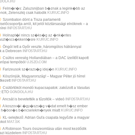
DOLA.HU
5
Felm�r�s: Zaluzsnijban b�znak a legink�bb az
nok, Zelenszkij csak hatodik
KURUC.INFO
0
Szombaton dönt a Tisza parlamenti
selőcsoportja arról, kit jelöl köztársasági elnöknek – a
írei
INFOSTART.HU
4
Holnapt�l nincs sz�ks�g az �nk�ntes
aszt�scs�kkent�sre
KURUC.INFO
5
Öngól lett a Győr veszte, háromgólos hátránnyal
ik a Debrecen
INFOSTART.HU
5
Csúfos vereség Hollandiában – a DAC ízelítőt kapott
urópai tempóból
UJSZO.COM
4
Farizeusok sz�razs�g idej�n
KURUC.INFO
0
Köszönjük, Magyarország! – Magyar Péter jó hírrel
tkezett
INFOSTART.HU
4
Csütörtököt mondó kupacsapatok: zakózott a Vasutas
z ETO
GONDOLA.HU
7
Ancsát is bevetették a tűzoltók – videó
INFOSTART.HU
3
A koszov�i �gy�szs�g v�dat emelt h�sz ember
n h�bor�s b�ncselekm�nyek miatt
KURUC.INFO
5
KL-selejtező: Adrian Guľa csapata legyőzte a magyar
okot
MA7.SK
5
A Robinson Tours összeomlása után most kezdődik
gazi küzdelem
INFOSTART.HU