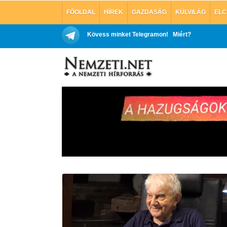
FŐOLDAL
HÍREK
GAZDASÁG
KÜLVILÁG
ELC
Kövess minket Telegramon!
Miért?