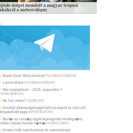
zjósló dolgot mondott a magyar trópusi
zakákról a meteorológus
k
8
Bayer Zsolt: Most azonnal!
FLAGMAGAZIN.HU
7
Lavrov téved
FLAGMAGAZIN.HU
1
Mai evangélium – 2026. augusztus 7.
YARKURIR.HU
0
Mi, hol, mikor?
3SZEK.RO
6
Ausztrál állampolgárságot kért és kapott az iráni női
álogatott két tagja
INFOSTART.HU
5
Bez�r az orsz�g egyik legnagyobb bicikligy�ra,
ember marad munka n�lk�l
KURUC.INFO
6
A hatos lottó nyerőszámai és nyereményei