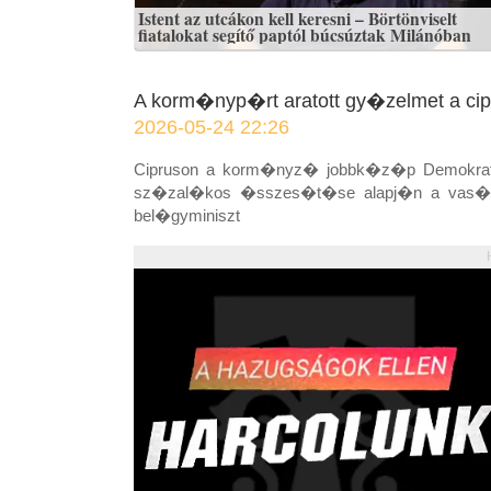
Istent az utcákon kell keresni – Börtönviselt
fiatalokat segítő paptól búcsúztak Milánóban
A korm�nyp�rt aratott gy�zelmet a ci
2026-05-24 22:26
Cipruson a korm�nyz� jobbk�z�p Demokrat
sz�zal�kos �sszes�t�se alapj�n a vas�rnap 
bel�gyminiszt