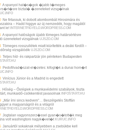
7
A spanyol hat�s�gok �jabb t�meges
rs�rt�sre biztat� �zeneteket vizsg�lnak
UC.INFO
0
Ne firtassuk, ki dobott atombombát Hirosimára és
szakira – Hadd higgye az új nemzedék, hogy magától
ant le!
INTERNETFIGYELO.WORDPRESS.COM
5
A spanyol hatóságok újabb tömeges határsértésre
ató üzeneteket vizsgálnak
UJSZO.COM
4
Tömeges rosszullétek miatt kiürítették a deáki fürdőt –
ndőrség vizsgálódik
UJSZO.COM
5
Teljes híd- és rakpartzár jön pénteken Budapesten
START.HU
8
Pedofilvad�szat-el�zetes: kifogt�k a dunai hom�rt
UC.INFO
3
Vinícius Júnior és a Madrid is engedett
START.HU
1
Hőség – Ősrégiek a munkavédelmi szabályok, tiszta
tárt, munkaidő-csökkentést javasolnak
INFOSTART.HU
9
„Már írni sincs kedvem”… Beszélgetés Stoffán
ggyel a magyarságról és a világról
ERNETFIGYELO.WORDPRESS.COM
7
Jogtalan vagyonszerz�ssel gyan�s�tott�k meg
jna volt washingtoni nagyk�vet�t
KURUC.INFO
5
Januártól sokaknak mélyebben a zsebükbe kell