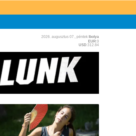
2026. augusztus 07., péntek
Ibolya
EUR
:0
USD
:312.84