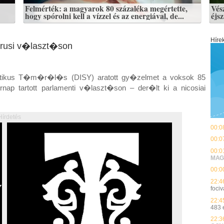
Felmérték: a magyarok 80 százaléka megértette,
Vés
hogy spórolni kell a vízzel és az energiával, de...
éjs
Híre
prusi v�laszt�son
ikus T�m�r�l�s (DISY) aratott gy�zelmet a voksok 85
tartott parlamenti v�laszt�son – der�lt ki a nicosiai
Hírdetés
00:0
00:0
00:0
MAG
00:0
22:4
fociv
22:4
483 
22:3