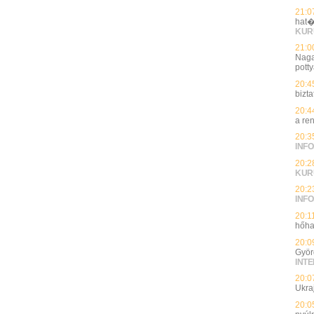
21:0
hat�
KUR
21:0
Naga
potty
20:4
bizt
20:4
a re
20:3
INFO
20:2
KUR
20:2
INFO
20:1
hőha
20:0
Györ
INT
20:0
Ukra
20:0