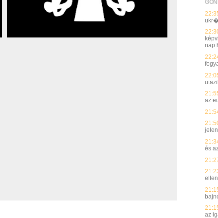
GON
22:3
ukr�
22:3
képvi
nap h
22:2
fogy
22:0
utaz
21:5
az e
21:5
21:5
jelen
21:3
és a
21:2
21:2
elle
21:1
bajn
21:1
az i