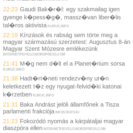
22:23
Gaudi Bak�r�l: egy szakmailag igen
gyenge k�pess�g�, massz�van liber�lis
tal�ros aktivista
KURUC.INFO
22:19
Kínzások és rabság sem törte meg a
magyar származású szerzetest: Augusztus 8-án
Magyar Szent Mózesre emlékezünk
INTERNETFIGYELO.WORDPRESS.COM
21:41
M�g nem d�lt el a Planet�rium sorsa
KURUC.INFO
21:38
Hadt�rt�neti rendezv�ny ut�n
keletkezett t�z egy nyugat-felvid�ki katonai
k�rzetben
KURUC.INFO
21:31
Baka Andrást jelöli államfőnek a Tisza
parlamenti frakciója
INFOSTART.HU
21:23
Fokozódó nyomás a kárpátaljai magyar
diaszpóra ellen
INTERNETFIGYELO.WORDPRESS.COM