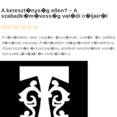
A kereszt�nys�g ellen? – A
szabadk�m�vess�g val�di c�ljair�l
2026-06-16 22:45
A t�rt�nelem nem csup�n �vsz�mok, csat�k �s politikai
d�nt�sek sorozata. A t�rt�nelem vil�gn�zetek k�zdelme is.
Olyan eszm�k �sszecsap�sa, amelyek nemzed�kek sors�t,
nemzetek j�v�j�t �s civiliz�ci�k a