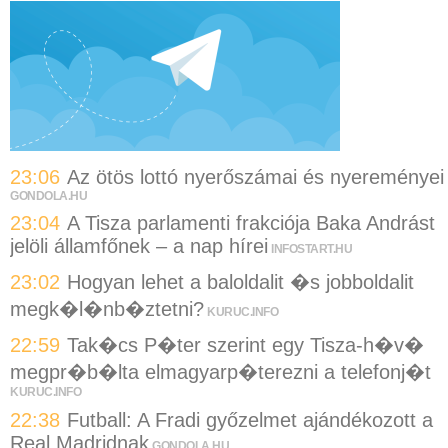
23:06
Az ötös lottó nyerőszámai és nyereményei
GONDOLA.HU
23:04
A Tisza parlamenti frakciója Baka Andrást
jelöli államfőnek – a nap hírei
INFOSTART.HU
23:02
Hogyan lehet a baloldalit �s jobboldalit
megk�l�nb�ztetni?
KURUC.INFO
22:59
Tak�cs P�ter szerint egy Tisza-h�v�
megpr�b�lta elmagyarp�terezni a telefonj�t
KURUC.INFO
22:38
Futball: A Fradi győzelmet ajándékozott a
Real Madridnak
GONDOLA.HU