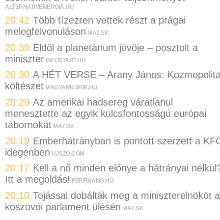
ALTERNATIVENERGIA.HU
20:42
Több tízezren vettek részt a prágai
melegfelvonuláson
MA7.SK
20:39
Eldől a planetárium jövője – posztolt a
miniszter
INFOSTART.HU
20:30
A HÉT VERSE – Arany János: Kozmopolit
költészet
MAGYARKURIR.HU
20:29
Az amerikai hadsereg váratlanul
menesztette az egyik kulcsfontosságú európai
tábornokát
MA7.SK
20:19
Emberhátrányban is pontott szerzett a KF
idegenben
UJSZO.COM
20:17
Kell a nő minden előnye a hátrányai nélkül
Itt a megoldás!
FERFIHANG.HU
20:10
Tojással dobálták meg a miniszterelnököt a
koszovói parlament ülésén
MA7.SK