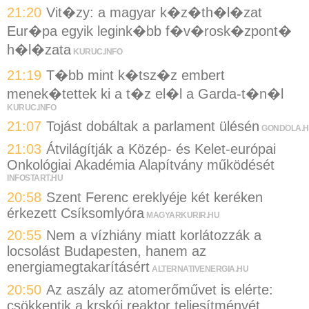
21:20
Vit�zy: a magyar k�z�th�l�zat
Eur�pa egyik legink�bb f�v�rosk�zpont�
h�l�zata
KURUC.INFO
21:19
T�bb mint k�tsz�z embert
menek�tettek ki a t�z el�l a Garda-t�n�l
KURUC.INFO
21:07
Tojást dobáltak a parlament ülésén
GONDOLA.
21:03
Átvilágítják a Közép- és Kelet-európai
Onkológiai Akadémia Alapítvány működését
INFOSTART.HU
20:58
Szent Ferenc ereklyéje két keréken
érkezett Csíksomlyóra
MAGYARKURIR.HU
20:55
Nem a vízhiány miatt korlátozzák a
locsolást Budapesten, hanem az
energiamegtakarításért
ALTERNATIVENERGIA.HU
20:50
Az aszály az atomerőművet is elérte:
csökkentik a krskói reaktor teljesítményét