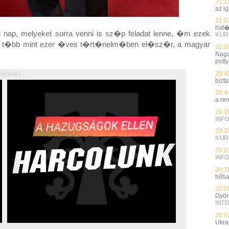
21:1
az i
21:0
hat�
nap, melyeket sorra venni is sz�p feladat lenne, �m ezek
KUR
g t�bb mint ezer �ves t�rt�nelm�ben el�sz�r, a magyar
21:0
Naga
potty
20:4
Hírdetés
bizt
20:4
a re
20:3
INFO
20:2
KUR
20:2
INFO
20:1
hőha
20:0
Györ
INT
20:0
Ukra