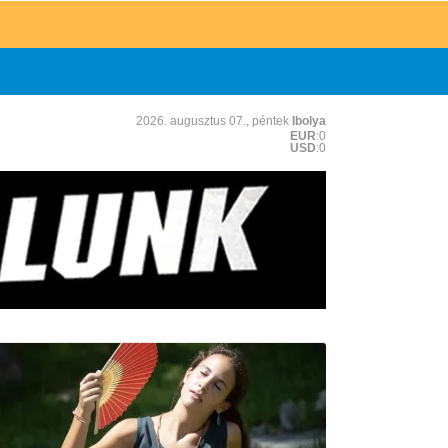
2026. augusztus 07., péntek
Ibolya
EUR
:0
USD
:0