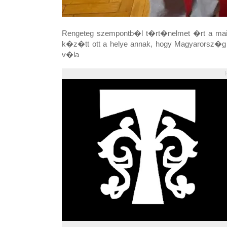
Rengeteg szempontb�l t�rt�nelmet �rt a mai 
k�z�tt ott a helye annak, hogy Magyarorsz�
v�la