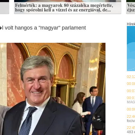
Felmérték: a magyarok 80 százaléka megértette,
Vés
hogy spórolni kell a vízzel és az energiával, de...
éjs
Híre
l volt hangos a "magyar" parlament
02:1
00:0
00:0
00:0
MAG
00:0
22:4
fociv
22:4
483 