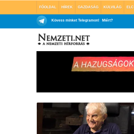
FŐOLDAL
HÍREK
GAZDASÁG
KÜLVILÁG
ELC
Kövess minket Telegramon!
Miért?