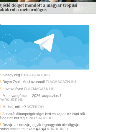
zjósló dolgot mondott a magyar trópusi
zakákról a meteorológus
k
2
A nagy cég
BIRCAHANG.ORG
8
Bayer Zsolt: Most azonnal!
FLAGMAGAZIN.HU
7
Lavrov téved
FLAGMAGAZIN.HU
1
Mai evangélium – 2026. augusztus 7.
YARKURIR.HU
0
Mi, hol, mikor?
3SZEK.RO
6
Ausztrál állampolgárságot kért és kapott az iráni női
álogatott két tagja
INFOSTART.HU
5
Bez�r az orsz�g egyik legnagyobb bicikligy�ra,
ember marad munka n�lk�l
KURUC.INFO