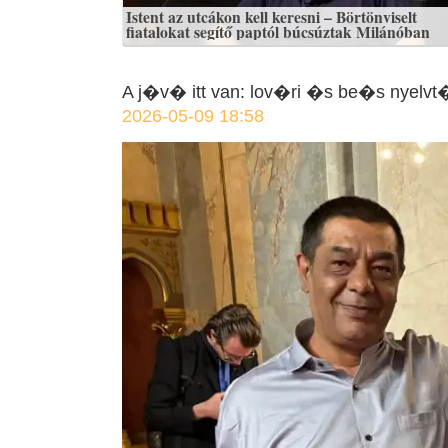
Istent az utcákon kell keresni – Börtönviselt
fiatalokat segítő paptól búcsúztak Milánóban
A j�v� itt van: lov�ri �s be�s nyelvt�
2026-05-09 18:58