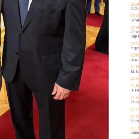
22:3
GON
22:3
ukr�
22:3
képvi
nap h
22:2
fogy
22:0
utaz
21:5
az e
21:5
21:5
jelen
21:3
és a
21:2
21:2
elle
21:1
bajn