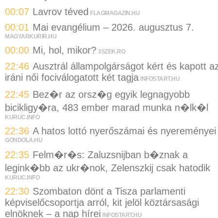
00:07
Lavrov téved
FLAGMAGAZIN.HU
00:01
Mai evangélium – 2026. augusztus 7.
MAGYARKURIR.HU
00:00
Mi, hol, mikor?
3SZEK.RO
22:46
Ausztrál állampolgárságot kért és kapott a
iráni női fociválogatott két tagja
INFOSTART.HU
22:45
Bez�r az orsz�g egyik legnagyobb
bicikligy�ra, 483 ember marad munka n�lk�l
KURUC.INFO
22:36
A hatos lottó nyerőszámai és nyereményei
GONDOLA.HU
22:35
Felm�r�s: Zaluzsnijban b�znak a
legink�bb az ukr�nok, Zelenszkij csak hatodik
KURUC.INFO
22:30
Szombaton dönt a Tisza parlamenti
képviselőcsoportja arról, kit jelöl köztársasági
elnöknek – a nap hírei
INFOSTART.HU