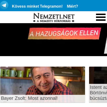
Kövess minket Telegramon!
Miért?
Istent a
Börtönvi
Bayer Zsolt: Most azonnal!
búcsúzt