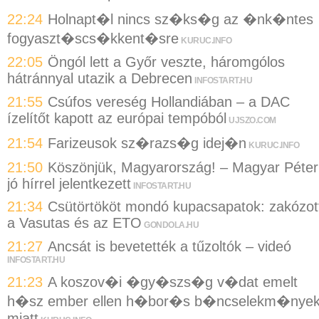
22:24
Holnapt�l nincs sz�ks�g az �nk�ntes
fogyaszt�scs�kkent�sre
KURUC.INFO
22:05
Öngól lett a Győr veszte, háromgólos
hátránnyal utazik a Debrecen
INFOSTART.HU
21:55
Csúfos vereség Hollandiában – a DAC
ízelítőt kapott az európai tempóból
UJSZO.COM
21:54
Farizeusok sz�razs�g idej�n
KURUC.INFO
21:50
Köszönjük, Magyarország! – Magyar Péter
jó hírrel jelentkezett
INFOSTART.HU
21:34
Csütörtököt mondó kupacsapatok: zakózot
a Vasutas és az ETO
GONDOLA.HU
21:27
Ancsát is bevetették a tűzoltók – videó
INFOSTART.HU
21:23
A koszov�i �gy�szs�g v�dat emelt
h�sz ember ellen h�bor�s b�ncselekm�nye
miatt