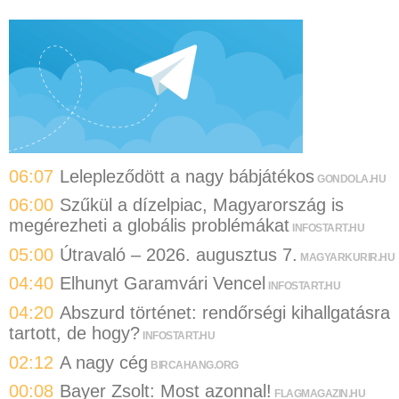
06:07
Lelepleződött a nagy bábjátékos
GONDOLA.HU
06:00
Szűkül a dízelpiac, Magyarország is
megérezheti a globális problémákat
INFOSTART.HU
05:00
Útravaló – 2026. augusztus 7.
MAGYARKURIR.HU
04:40
Elhunyt Garamvári Vencel
INFOSTART.HU
04:20
Abszurd történet: rendőrségi kihallgatásra
tartott, de hogy?
INFOSTART.HU
02:12
A nagy cég
BIRCAHANG.ORG
00:08
Bayer Zsolt: Most azonnal!
FLAGMAGAZIN.HU