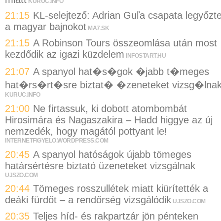
KURUC.INFO
21:15
KL-selejtező: Adrian Guľa csapata legyőzt
a magyar bajnokot
MA7.SK
21:15
A Robinson Tours összeomlása után most
kezdődik az igazi küzdelem
INFOSTART.HU
21:07
A spanyol hat�s�gok �jabb t�meges
hat�rs�rt�sre biztat� �zeneteket vizsg�lna
KURUC.INFO
21:00
Ne firtassuk, ki dobott atombombát
Hirosimára és Nagaszakira – Hadd higgye az új
nemzedék, hogy magától pottyant le!
INTERNETFIGYELO.WORDPRESS.COM
20:45
A spanyol hatóságok újabb tömeges
határsértésre biztató üzeneteket vizsgálnak
UJSZO.COM
20:44
Tömeges rosszullétek miatt kiürítették a
deáki fürdőt – a rendőrség vizsgálódik
UJSZO.COM
20:35
Teljes híd- és rakpartzár jön pénteken