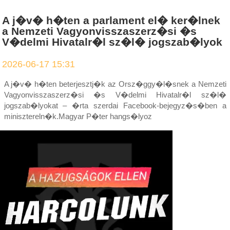
A j�v� h�ten a parlament el� ker�lnek
a Nemzeti Vagyonvisszaszerz�si �s
V�delmi Hivatalr�l sz�l� jogszab�lyok
2026-06-17 15:31
A j�v� h�ten beterjesztj�k az Orsz�ggy�l�snek a Nemzeti
Vagyonvisszaszerz�si �s V�delmi Hivatalr�l sz�l�
jogszab�lyokat – �rta szerdai Facebook-bejegyz�s�ben a
minisztereln�k.Magyar P�ter hangs�lyoz