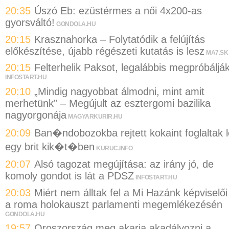
20:35
Úszó Eb: ezüstérmes a női 4x200-as
gyorsváltó!
GONDOLA.HU
20:15
Krasznahorka – Folytatódik a felújítás
előkészítése, újabb régészeti kutatás is lesz
MA7.SK
20:15
Felterhelik Paksot, legalábbis megpróbáljá
INFOSTART.HU
20:10
„Mindig nagyobbat álmodni, mint amit
merhetünk” – Megújult az esztergomi bazilika
nagyorgonája
MAGYARKURIR.HU
20:09
Ban�ndobozokba rejtett kokaint foglaltak l
egy brit kik�t�ben
KURUC.INFO
20:07
Alsó tagozat megújítása: az irány jó, de
komoly gondot is lát a PDSZ
INFOSTART.HU
20:03
Miért nem álltak fel a Mi Hazánk képviselői
a roma holokauszt parlamenti megemlékezésén
GONDOLA.HU
19:57
Oroszország meg akarja akadályozni a