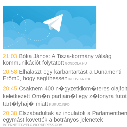
21:03
Bóka János: A Tisza-kormány válság
kommunikációt folytatott
GONDOLA.HU
20:58
Elhalaszt egy karbantartást a Dunamenti
Erőmű, hogy segíthessen
INFOSTART.HU
20:45
Csaknem 400 n�gyzetkilom�teres olajfol
keletkezett Om�n partjain�l egy z�tonyra futot
tart�lyhaj� miatt
KURUC.INFO
20:38
Elszabadultak az indulatok a Parlamentben
egymást követték a botrányos jelenetek
INTERNETFIGYELO.WORDPRESS.COM