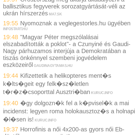
ballisztikus fegyverek sorozatgyártását-véli az
ukrán hírszerzés
MA7.SK
19:55
Nyomoznak a veglegestorles.hu ügyében
INFOSTART.HU
19:48
"Magyar Péter megszólalásai
elszabadították a poklot"- a Czunyiné és Gaudi-
Nagy párhuzamos interjúja a Demokratában a
tiszás önkénnyel szembeni jogvédelem
eszközeiről
GAUDINAGYTAMAS.HU
19:44
Kifizettetik a helikopteres ment�s
k�lts�geit egy felk�sz�letlen
t�r�z�csoporttal Ausztri�ban
KURUC.INFO
19:40
�gy dolgozn�k fel a k�pvisel�k a mai
incidenst: legyen roma holokausztoz�s a holnapi
�l�sen is!
KURUC.INFO
19:37
Horrofinis a női 4x200-as gyors női Eb-