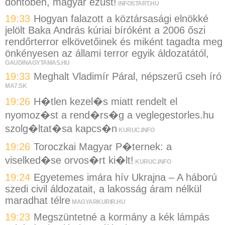
döntőben, magyar ezüst!
INFOSTART.HU
19:33
Hogyan falazott a köztársasági elnökké
jelölt Baka András kúriai bíróként a 2006 őszi
rendőrterror elkövetőinek és miként tagadta meg
önkényesen az állami terror egyik áldozatától,
GAUDINAGYTAMAS.HU
19:33
Meghalt Vladimír Páral, népszerű cseh író
MA7.SK
19:26
H�tlen kezel�s miatt rendelt el
nyomoz�st a rend�rs�g a veglegestorles.hu
szolg�ltat�sa kapcs�n
KURUC.INFO
19:26
Toroczkai Magyar P�ternek: a
viselked�se orvos�rt ki�lt!
KURUC.INFO
19:24
Egyetemes imára hív Ukrajna – A háború
szedi civil áldozatait, a lakosság áram nélkül
maradhat télre
MAGYARKURIR.HU
19:23
Megszüntetné a kormány a kék lámpás