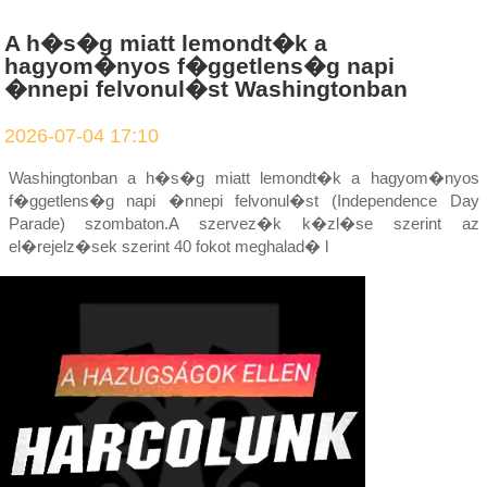
A h�s�g miatt lemondt�k a
hagyom�nyos f�ggetlens�g napi
�nnepi felvonul�st Washingtonban
2026-07-04 17:10
Washingtonban a h�s�g miatt lemondt�k a hagyom�nyos
f�ggetlens�g napi �nnepi felvonul�st (Independence Day
Parade) szombaton.A szervez�k k�zl�se szerint az
el�rejelz�sek szerint 40 fokot meghalad� l