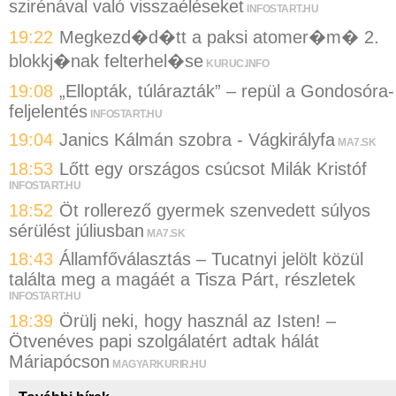
szirénával való visszaéléseket
INFOSTART.HU
19:22
Megkezd�d�tt a paksi atomer�m� 2.
blokkj�nak felterhel�se
KURUC.INFO
19:08
„Ellopták, túlárazták” – repül a Gondosóra-
feljelentés
INFOSTART.HU
19:04
Janics Kálmán szobra - Vágkirályfa
MA7.SK
18:53
Lőtt egy országos csúcsot Milák Kristóf
INFOSTART.HU
18:52
Öt rollerező gyermek szenvedett súlyos
sérülést júliusban
MA7.SK
18:43
Államfőválasztás – Tucatnyi jelölt közül
találta meg a magáét a Tisza Párt, részletek
INFOSTART.HU
18:39
Örülj neki, hogy használ az Isten! –
Ötvenéves papi szolgálatért adtak hálát
Máriapócson
MAGYARKURIR.HU