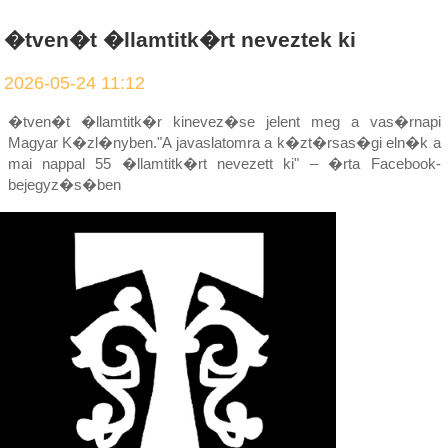
�tven�t �llamtitk�rt neveztek ki
2026-05-24 11:12
�tven�t �llamtitk�r kinevez�se jelent meg a vas�rnapi
Magyar K�zl�nyben."A javaslatomra a k�zt�rsas�gi eln�k a
mai nappal 55 �llamtitk�rt nevezett ki" – �rta Facebook-
bejegyz�s�ben