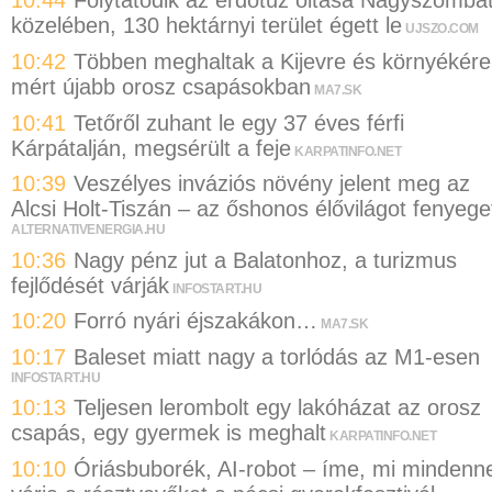
10:44
Folytatódik az erdőtűz oltása Nagyszomba
közelében, 130 hektárnyi terület égett le
UJSZO.COM
10:42
Többen meghaltak a Kijevre és környékére
mért újabb orosz csapásokban
MA7.SK
10:41
Tetőről zuhant le egy 37 éves férfi
Kárpátalján, megsérült a feje
KARPATINFO.NET
10:39
Veszélyes inváziós növény jelent meg az
Alcsi Holt-Tiszán – az őshonos élővilágot fenyege
ALTERNATIVENERGIA.HU
10:36
Nagy pénz jut a Balatonhoz, a turizmus
fejlődését várják
INFOSTART.HU
10:20
Forró nyári éjszakákon…
MA7.SK
10:17
Baleset miatt nagy a torlódás az M1-esen
INFOSTART.HU
10:13
Teljesen lerombolt egy lakóházat az orosz
csapás, egy gyermek is meghalt
KARPATINFO.NET
10:10
Óriásbuborék, AI-robot – íme, mi mindenne