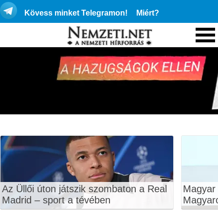
Kövess minket Telegramon!
Miért?
Az Üllői úton játszik szombaton a Real
Magyar P
Madrid – sport a tévében
Magyar