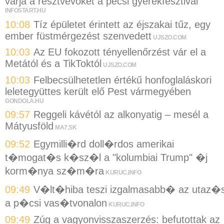
várja a résztvevőket a pécsi gyerekfesztivál
INFOSTART.HU
10:08
Tíz épületet érintett az éjszakai tűz, egy
ember füstmérgezést szenvedett
UJSZO.COM
10:03
Az EU fokozott tényellenőrzést vár el a
Metától és a TikToktól
UJSZO.COM
10:03
Felbecsülhetetlen értékű honfoglaláskori
leletegyüttes került elő Pest vármegyében
GONDOLA.HU
09:57
Reggeli kávétól az alkonyatig – mesél a
Mátyusföld
MA7.SK
09:52
Egymilli�rd doll�rdos amerikai
t�mogat�s k�sz�l a "kolumbiai Trump" �j
korm�nya sz�m�ra
KURUC.INFO
09:49
V�lt�hiba teszi izgalmasabb� az utaz�s
a p�csi vas�tvonalon
KURUC.INFO
09:49
Zúg a vagyonvisszaszerzés: befutottak az