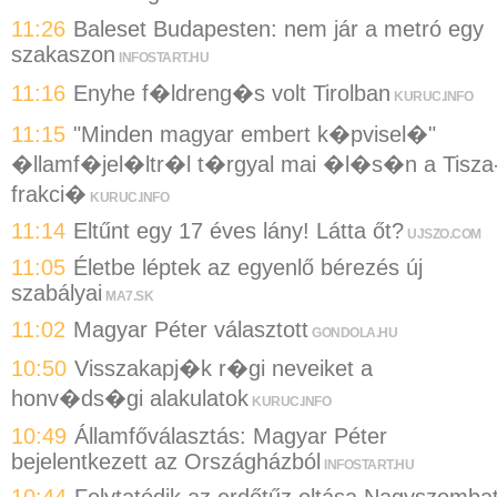
11:26
Baleset Budapesten: nem jár a metró egy
szakaszon
INFOSTART.HU
11:16
Enyhe f�ldreng�s volt Tirolban
KURUC.INFO
11:15
"Minden magyar embert k�pvisel�"
�llamf�jel�ltr�l t�rgyal mai �l�s�n a Tisza
frakci�
KURUC.INFO
11:14
Eltűnt egy 17 éves lány! Látta őt?
UJSZO.COM
11:05
Életbe léptek az egyenlő bérezés új
szabályai
MA7.SK
11:02
Magyar Péter választott
GONDOLA.HU
10:50
Visszakapj�k r�gi neveiket a
honv�ds�gi alakulatok
KURUC.INFO
10:49
Államfőválasztás: Magyar Péter
bejelentkezett az Országházból
INFOSTART.HU