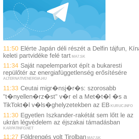
11:50
Elérte Japán déli részét a Delfin tájfun, Kín
keleti partvidéke felé tart
MA7.SK
11:34
Saját napelemparkot épít a bukaresti
repülőtér az energiafüggetlenség erősítésére
ALTERNATIVENERGIA.HU
11:33
Ceutai migr�nsj�r�s: szorosabb
"t�nyellen�rz�st" v�r el a Met�t�l �s a
TikTokt�l v�ls�ghelyzetekben az EB
KURUC.INFO
11:30
Egyetlen Iszkander-rakétát sem lőtt le az
ukrán légvédelem az éjszakai támadásban
KARPATINFO.NET
11:27
Földrengés volt Tirolban
MA7.SK